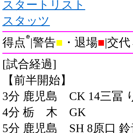
スタートリスト
スタッツ
得点
|警告
■
・退場
■
|交代
[試合経過]
【前半開始】
3分 鹿児島 CK 14三冨 
4分 栃 木 GK
5分 鹿児島 SH 8原口 鈴