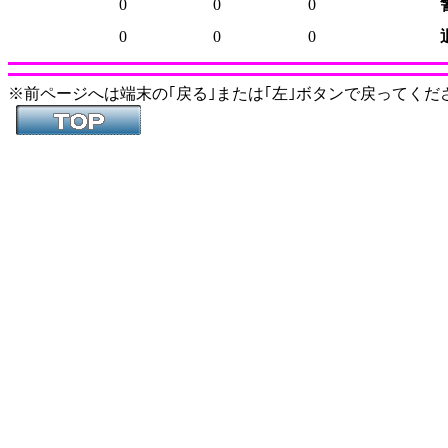
0
0
0
0
0
0
※前ページへは端末の｢戻る｣または｢左｣ボタンで戻ってくだ