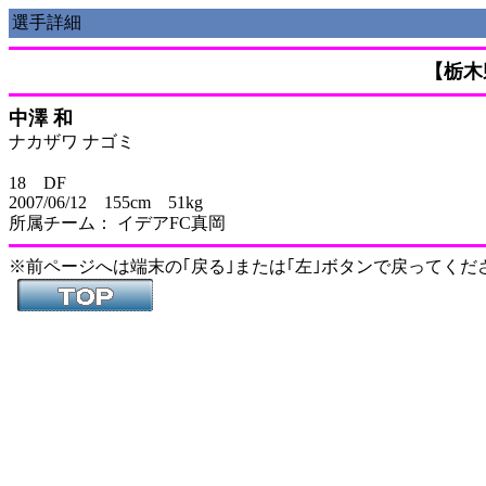
選手詳細
【栃木
中澤 和
ナカザワ ナゴミ
18 DF
2007/06/12 155cm 51kg
所属チーム： イデアFC真岡
※前ページへは端末の｢戻る｣または｢左｣ボタンで戻ってくだ