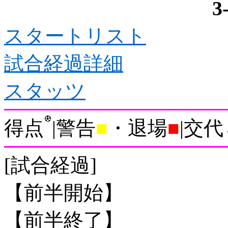
3
スタートリスト
試合経過詳細
スタッツ
得点
|警告
■
・退場
■
|交代
[試合経過]
【前半開始】
【前半終了】