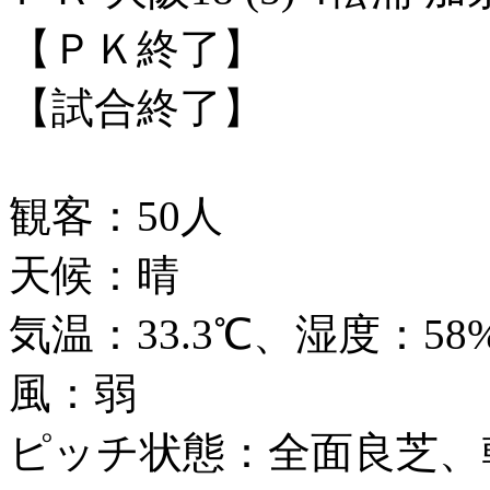
【ＰＫ終了】
【試合終了】
観客：50人
天候：晴
気温：33.3℃、湿度：58
風：弱
ピッチ状態：全面良芝、