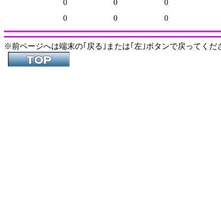
0
0
0
0
0
0
※前ページへは端末の｢戻る｣または｢左｣ボタンで戻ってくだ